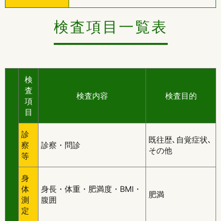
検査項目一覧表
検
査
検査内容
検査目的
項
目
診
既往歴､自覚症状､
察
診察・問診
その他
等
身
体
身長・体重・肥満度・BMI・
肥満
測
腹囲
定