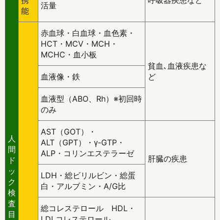
携
呼吸器疾患など
活量
能
赤血球・白血球・血色素・
HCT・MCV・MCH・
MCHC・血小板
貧血､血液疾患な
血液像・鉄
ど
血液型（ABO、Rh）※初回時
のみ
AST（GOT）・
人
ALT（GPT）・γ-GTP・
間
ALP・コリンエステラーゼ
肝臓の疾患
ド
ッ
LDH・総ビリルビン・総蛋
ク
白・アルブミン・A/G比
検
査
総コレステロール HDL・
目
LDLコレステロール