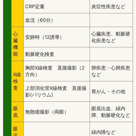
CRP定量
炎症性疾患など
血沈（60分）
心
心臓疾患、動脈硬
安静時（12誘導）
臓
化疾患など
機
能
動脈硬化検査
胸部X線検査 直接撮影（2
肺疾患・心肺疾患
X線
方向）
など
検
査
上部消化管X線検査 直接撮
胃がん・その他
影(バリウム)
眼
眼底出血、緑内
無散瞳撮影（両眼）
底
障、動脈硬化など
眼
緑内障など
圧