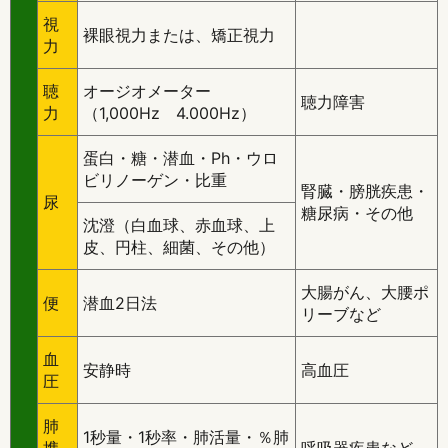
視
裸眼視力または、矯正視力
力
聴
オージオメーター
聴力障害
力
（1,000Hz 4.000Hz）
蛋白・糖・潜血・Ph・ウロ
ビリノーゲン・比重
腎臓・膀胱疾患・
尿
糖尿病・その他
沈澄（白血球、赤血球、上
皮、円柱、細菌、その他）
大腸がん、大腰ポ
便
潜血2日法
リーブなど
血
安静時
高血圧
圧
肺
1秒量・1秒率・肺活量・％肺