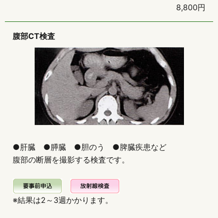
8,800円
腹部CT検査
●肝臓 ●膵臓 ●胆のう ●脾臓疾患など
腹部の断層を撮影する検査です。
※結果は2～3週かかります。