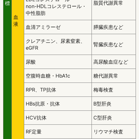
脂質代謝異常
標
non-HDLコレステロール・
中性脂肪
血
液
血清アミラーゼ
膵臓疾患など
クレアチニン、尿素窒素、
腎臓疾患など
eGFR
尿酸
高尿酸血症など
空腹時血糖・HbA1c
糖代謝異常
RPR、TP抗体
梅毒検査
HBs抗原・抗体
B型肝炎
HCV抗体
C型肝炎
RF定量
リウマチ検査